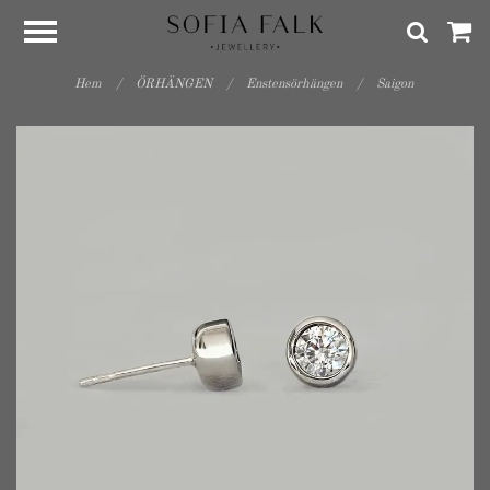
Hem
/
ÖRHÄNGEN
/
Enstensörhängen
/
Saigon