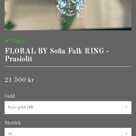
I lager.
FLORAL BY Sofia Falk RING -
Prasiolit
21 500 kr
Guld
Rosé guld 18K
Storlek
14