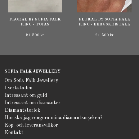
FLORAL BY SOFIA FALK
FLORAL BY SOFIA FALK
RING - TOPAS
RING - BERGSKRISTALL
21 500 kr
21 500 kr
SOFIA FALK JEWELLERY
Om Sofia Falk Jewellery
I verkstaden
Intressant om guld
Intressant om diamanter
Diamantstorlek
Hur ska jag rengöra mina diamantsmycken?
Köp- och leveransvillkor
Kontakt