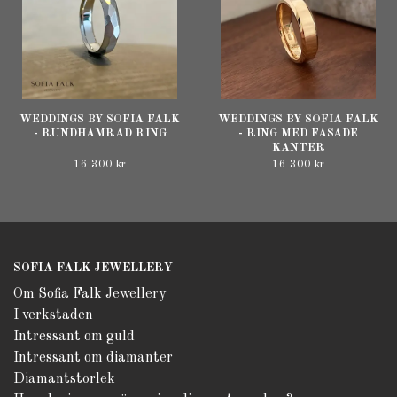
WEDDINGS BY SOFIA FALK
WEDDINGS BY SOFIA FALK
- RUNDHAMRAD RING
- RING MED FASADE
KANTER
16 300 kr
16 300 kr
SOFIA FALK JEWELLERY
Om Sofia Falk Jewellery
I verkstaden
Intressant om guld
Intressant om diamanter
Diamantstorlek